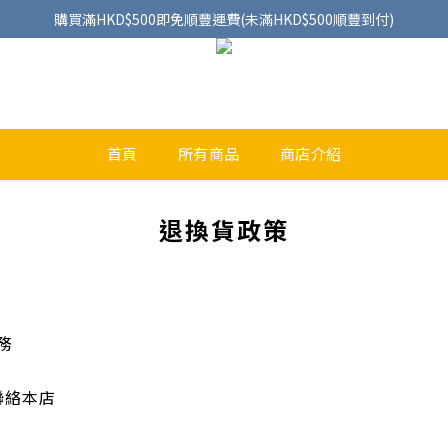
購買滿HKD$500即免順豐運費(未滿HKD$500順豐到付)
首頁
所有商品
商店介紹
退換貨政策
務
聯絡本店