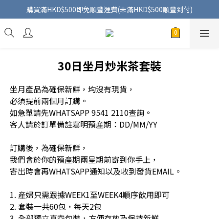
購買滿HKD$500即免順豐運費(未滿HKD$500順豐到付)
30日坐月炒米茶套裝
坐月產品為確保新鮮，均沒有現貨，
必須提前兩個月訂購。
如急單請先WHATSAPP 9541 2110查詢。
客人請於訂單備註寫明預産期：DD/MM/YY
訂購後，為確保新鮮，
我們會於你的預產期兩星期前寄到你手上，
寄出時會再WHATSAPP通知以及收到發貨EMAIL。
1. 産婦只需跟據WEEK1至WEEK4順序飲用即可
2. 套裝一共60包，每天2包
3. 全部獨立真空包裝，方便存放及保持新鮮