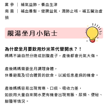
黨 參
｜ 補氣益肺，養血生津
南 棗
｜
補血養髮，健脾益氣，潤肺止咳，補五臟治虛
損
為什麼坐月要飲用炒米茶代替開水？！
媽媽不論自然分娩或剖腹產子，產後都會元氣大傷。
產後媽媽需要坐月調理身體，
休養避風及切合體質的飲食，以減低患產病的機會。
產後媽媽容易出現胃寒、口痰、吸收力差，
如飲用大量自來開水更有機會出現胃脹、尿頻、便秘、
腳腫等情況
。