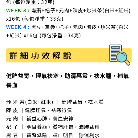
包
(每包淨重：32克)
WEEK 3 :
南棗+杞子+元肉+陳皮+炒米茶(白米+紅米)
x16包
(每包淨重：33克)
WEEK 4 :
黑豆+黨參+杞子+元肉+陳皮+炒米茶(白米
+紅米) x16包
(每包淨重：34克)
健脾益胃，理氣袪寒，助清惡露，袪水腫，補氣
養血
炒 米 茶(白米+紅米) ｜
健脾益胃
，袪水腫
陳 皮
｜
健脾理氣
，
袪寒行氣
元 肉 ｜ 補益心脾，養血安神
杞 子 ｜ 明目養顔，滋補肝腎，潤肺益精
黑 豆
｜
補腎滋陰，補血明目，除濕利水