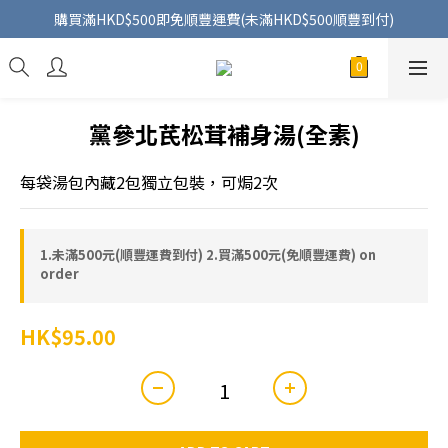
購買滿HKD$500即免順豐運費(未滿HKD$500順豐到付)
黨參北芪松茸補身湯(全素)
每袋湯包內藏2包獨立包裝，可焗2次
1.未滿500元(順豐運費到付) 2.買滿500元(免順豐運費) on
order
HK$95.00