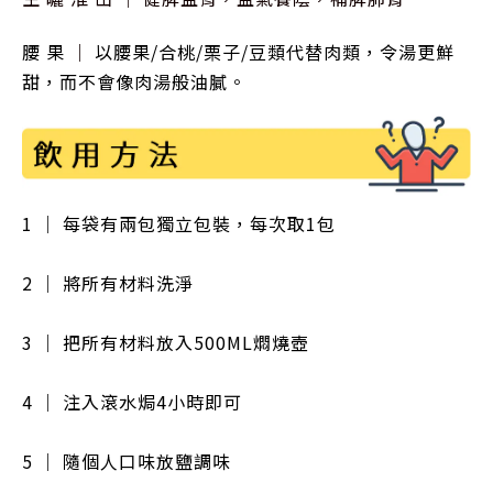
腰 果
｜
以腰果/合桃/栗子/
豆類代替肉類，令湯更鮮
甜，而不會像肉湯般油膩。
1 ｜ 每袋有兩包獨立包裝，每次取1包
2 ｜ 將所有材料洗淨
3 ｜ 把所有材料放入500ML燜燒壺
4 ｜ 注入滾水焗4小時即可
5 ｜ 隨個人口味放鹽調味