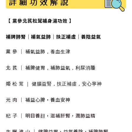
【 黨參北芪松茸補身湯功效 】
補脾肺腎
補氣益肺
扶正補虛
養陰益氣
｜
｜
｜
黨 參
｜
補氣益肺，養血生津
北 芪
｜
補脾健胃，補肺益氣，利尿消腫
姫 松 茸
｜
健腦益腎，扶正補虛，安心寧神
元 肉
｜
補益心脾，養血安神
杞 子
｜
明目養顔，滋補肝腎，潤肺益精
生 曬 淮 山 ｜ 健脾益胃，益氣養陰，補脾肺腎