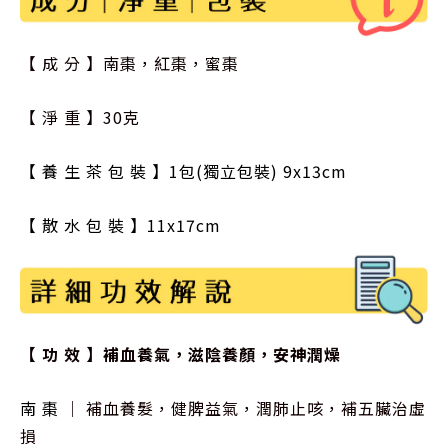
【 成 分 】南棗，紅棗，蜜棗
【 淨 重 】30克
【 養 生 茶 包 裝 】1包(獨立包裝) 9x13cm
【 散 水 包 裝 】
11x17cm
【 功 效 】補血養氣，滋陰養顏，安神潤燥
｜
補血養髮，健脾益氣，潤肺止咳，補五臟治虛
南 棗
損