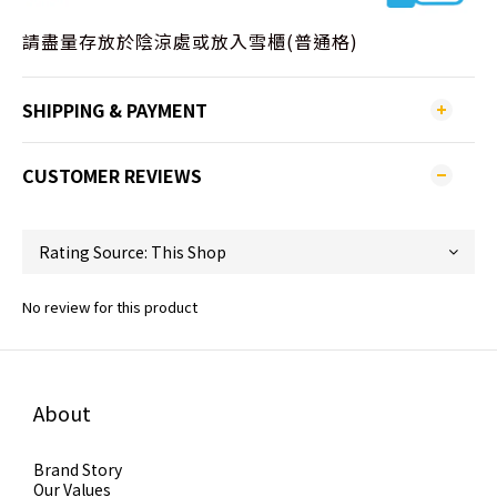
請盡量存放於陰涼處或放入雪櫃(普通格)
SHIPPING & PAYMENT
CUSTOMER REVIEWS
No review for this product
About
Brand Story
Our Values