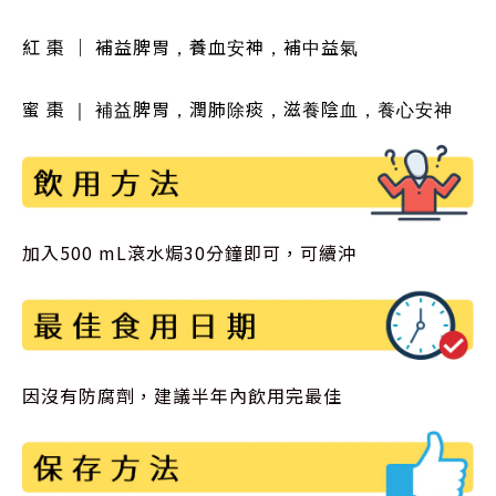
紅 棗 ｜ 補益脾胃，養血安神，補中益氣
蜜 棗
｜
補益脾胃，潤肺除痰，滋養陰血，養心安神
加入500 mL滾水焗30分鐘即可，可續沖
因沒有防腐劑，建議半年內飲用完最佳