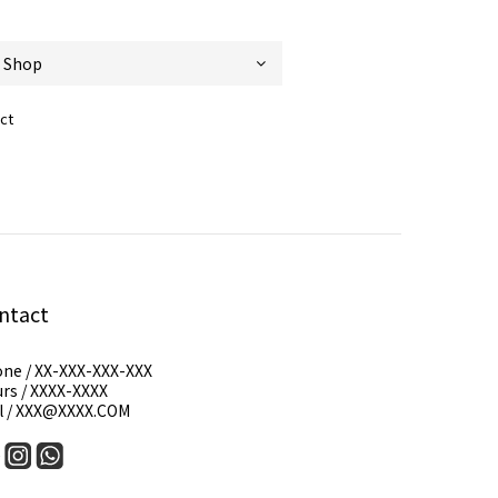
ct
ntact
ne / XX-XXX-XXX-XXX
rs / XXXX-XXXX
l / XXX@XXXX.COM