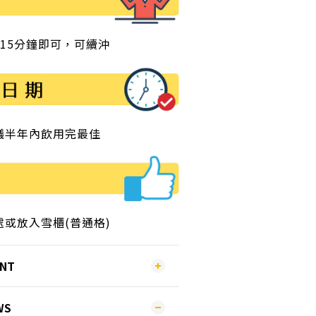
焗15分鐘即可，可續沖
議半年內飲用完最佳
或放入雪櫃(普通格)
ENT
WS