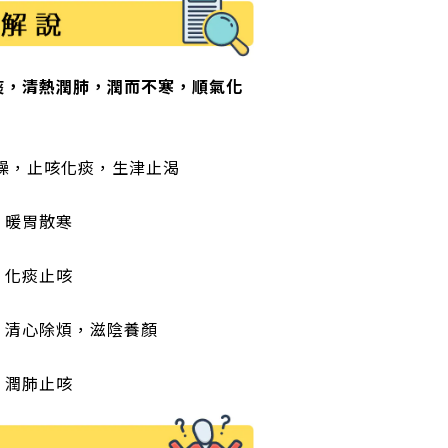
化痰，清熱潤肺，潤而不寒，順氣化
肺清燥，止咳化痰，生津止渴
，暖胃散寒
，化痰止咳
咳，清心除煩，滋陰養顏
，潤肺止咳