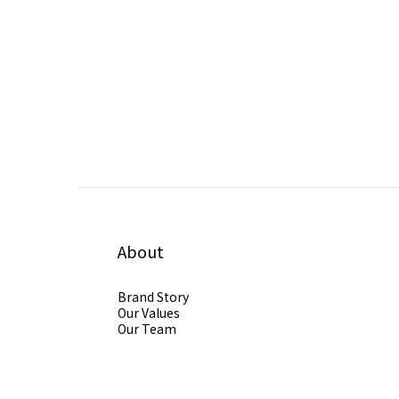
About
Brand Story
Our Values
Our Team