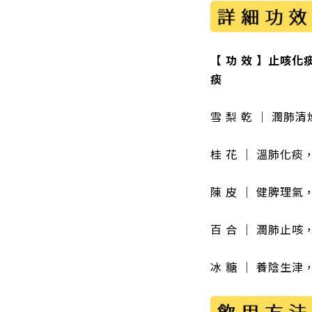
【 功 效 】止咳
痰
雪 梨 乾 ｜ 潤
桂 花
｜
溫肺化痰
陳 皮 ｜ 健脾理氣
百 合 ｜ 潤肺止
冰 糖 ｜ 養陰生津