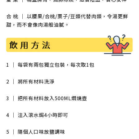
合 桃
｜
以腰果/合桃/栗子
/豆類代替肉類，令湯更鮮
甜，而不會像肉湯般油膩。
1 ｜ 每袋有兩包獨立包裝，每次取1包
2 ｜ 將所有材料洗淨
3 ｜ 把所有材料放入500ML燜燒壺
4 ｜ 注入滾水焗4小時即可
5 ｜ 隨個人口味放鹽調味