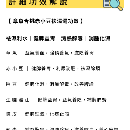
【 章魚合桃赤小豆袪濕湯功效 】
袪濕利水
｜
健脾益胃
｜
清熱解毒
｜
消腫化濕
章 魚
｜
益氣養血，強精養氣，滋陰養胃
赤 小 豆
｜
健脾養胃，利尿消腫，袪濕除煩
扁 豆
｜
健脾化濕，消暑解毒，改善脾虛
生 曬 淮 山 ｜ 健脾益胃，益氣養陰，補脾肺腎
陳 皮
｜
健脾理氣，化痰止咳
蜜 棗
｜
補益脾胃，潤肺除痰，滋養陰血，養心安神