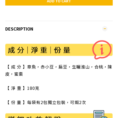
ADD TO CART
DESCRIPTION
【 成 分 】章魚，
赤小豆，扁豆，生曬淮山，
合桃，
陳
皮，蜜棗
【 淨 重 】180克
【 份 量 】每袋有2包獨立包裝，可焗2次