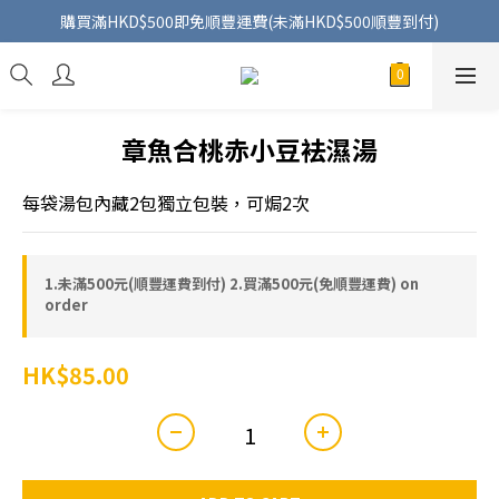
購買滿HKD$500即免順豐運費(未滿HKD$500順豐到付)
章魚合桃赤小豆袪濕湯
每袋湯包內藏2包獨立包裝，可焗2次
1.未滿500元(順豐運費到付) 2.買滿500元(免順豐運費) on
order
HK$85.00