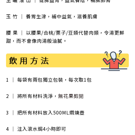
玉 竹 ｜ 養胃生津，補中益氣，滋養肌膚
腰 果 ｜ 以腰果/合桃/
栗子/豆類代替肉類，令湯更鮮
甜，而不會像肉湯般油膩。
1 ｜ 每袋有兩包獨立包裝，每次取1包
2 ｜ 將所有材料洗淨
，
無花果剪開
3 ｜ 把所有材料放入500ML燜燒壺
4 ｜ 注入滾水焗4小時即可