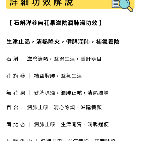
【 石斛洋參無花果滋陰潤肺湯功效 】
生津止渴，清熱降火，健脾潤肺，補氣養陰
石 斛
｜
滋陰清熱，益胃生津，養肝明目
花 旗 參
｜
補益脾肺，益氣生津
無 花 果 ｜ 健脾除燥，潤肺止咳，清熱潤腸
百 合 ｜ 潤肺止咳，清心除煩，滋陰養顏
南 北 杏 ｜ 潤肺止咳，生津開胃，潤腸通便
生 曬 淮 山 ｜ 健脾益胃，益氣養陰，補脾肺腎