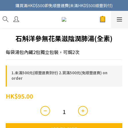
購買滿HKD$500即免順豐運費(未滿HKD$500順豐到付)
石斛洋參無花果滋陰潤肺湯(全素)
每袋湯包內藏2包獨立包裝，可焗2次
1.未滿500元(順豐運費到付) 2.買滿500元(免順豐運費) on
order
HK$95.00