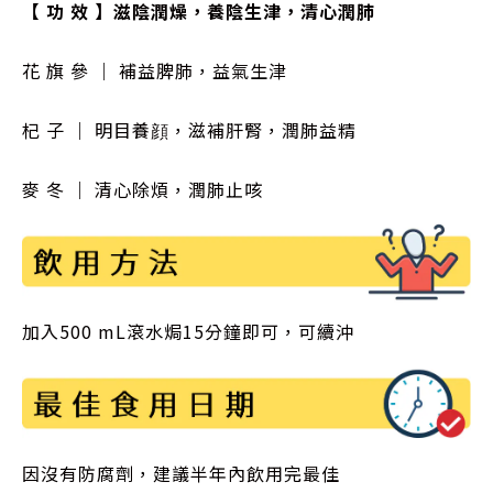
【 功 效 】滋陰潤燥，養陰生津，清心潤肺
花 旗 參 ｜ 補益脾肺，益氣生津
杞 子 ｜ 明目養顔，滋補肝腎，潤肺益精
麥 冬 ｜ 清心除煩，潤肺止咳
加入500 mL滾水焗15分鐘即可，可續沖
因沒有防腐劑，建議半年內飲用完最佳